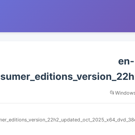
en-
sumer_editions_version_22
📂
Windows
er_editions_version_22h2_updated_oct_2025_x64_dvd_38