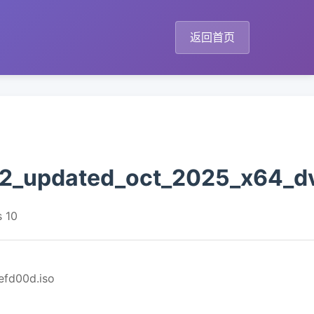
返回首页
h2_updated_oct_2025_x64_d
 10
efd00d.iso